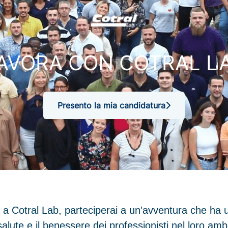
AVORA CON COTRAL L
Presento la mia candidatura
 a Cotral Lab, parteciperai a un'avventura che ha 
alute e il benessere dei professionisti nel loro amb