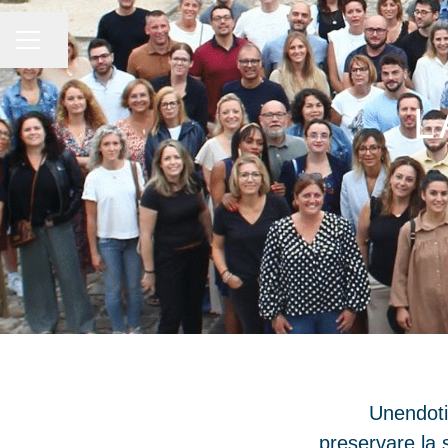
Condividi la pagina
MENU CARRIERA
L
Unendoti
preservare la s