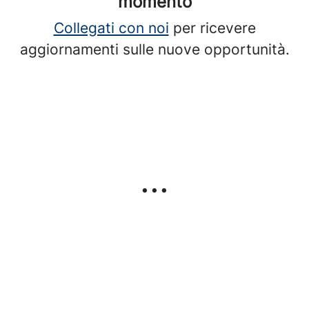
momento
Collegati con noi
per ricevere
aggiornamenti sulle nuove opportunità.
...
Il reclutamento presso Cotral
Lab
Lavora con Cotral Lab