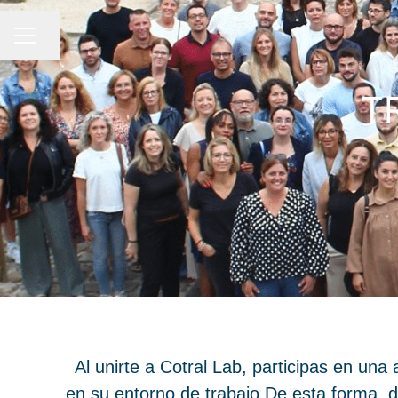
Compartir página
MENÚ DE EMPLEO
T
Al unirte a Cotral Lab, participas en una
en su entorno de trabajo.De esta forma, 