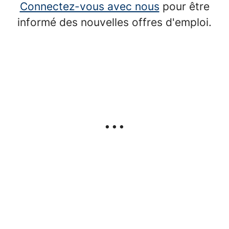
Connectez-vous avec nous
pour être
informé des nouvelles offres d'emploi.
...
Le recrutement
Le blog MyCotralExperience