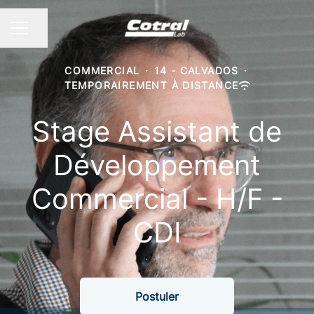
Partager la page
MENU CARRIÈRE
COMMERCIAL
·
14 - CALVADOS
·
TEMPORAIREMENT À DISTANCE
Stage Assistant de
Développement
Commercial - H/F -
CDI
Postuler