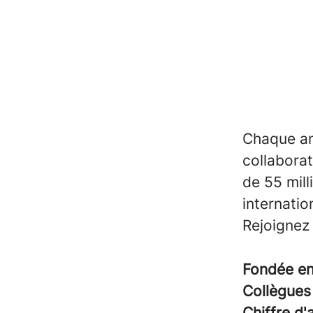
Chaque an
collaborat
de 55 mill
internatio
Rejoignez 
Fondée e
Collègue
Chiffre d'